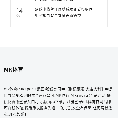
14
足球小将留洋圆梦成功正式签约西
甲劲旅书写青春励志新篇章
06
MK体育
mk体育(MKsports集团)股份公司👑【财运滚滚,大吉大利】👑是
世界最受欢迎的体育运营公司,MK体育(MKsports)产品广泛,提
供网页版登录入口,手机版app下载，注册登录mk体育官网后即
可在线体验,将秉承以服务为唯一的宗旨,安全有保障,让您玩得放
心,开心娱乐！