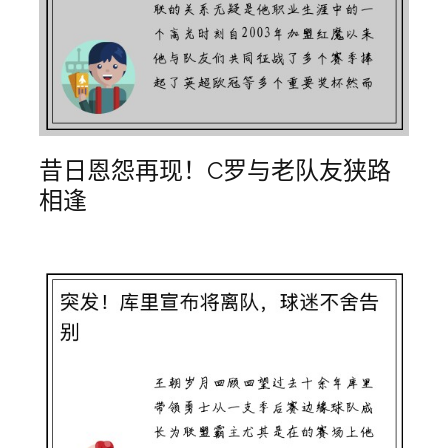
昔日恩怨再现！C罗与老队友狭路
相逢