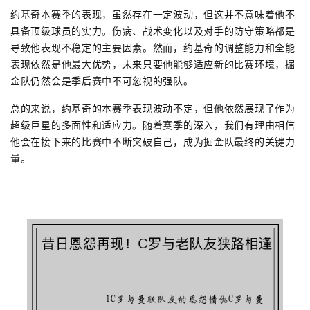
约基奇本赛季的表现，虽然存在一定波动，但这并不意味着他不
具备顶级球员的实力。伤病、战术变化以及对手的防守策略都是
导致他表现不稳定的主要因素。然而，约基奇的调整能力和全能
表现依然是他最大优势，未来只要他能够适应新的比赛环境，掘
金队仍然会是季后赛中不可忽视的强队。
总的来说，约基奇的本赛季表现波动不定，但他依然展现了作为
超级巨星的多面性和适应力。随着赛季的深入，我们有理由相信
他会在接下来的比赛中不断突破自己，成为掘金队最终的关键力
量。