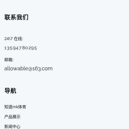
联系我们
24\7 在线
13594780295
邮箱
allowable@163.com
导航
知道mk体育
产品展示
新闻中心