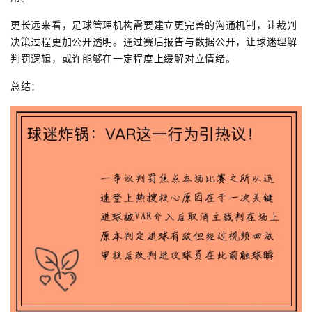
更长远来看，足球管理机构需要建立更完善的沟通机制，让裁判
决策过程更加公开透明。通过赛后报告与数据公开，让球迷理解
判罚逻辑，或许能够在一定程度上缓解对立情绪。
总结：