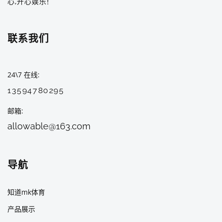
心,开心娱乐！
联系我们
24\7 在线
13594780295
邮箱
allowable@163.com
导航
知道mk体育
产品展示