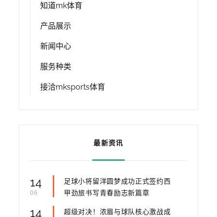
知道mk体育
产品展示
新闻中心
服务种类
接洽mksports体育
最新资讯
14
足球小将留洋圆梦成功正式签约西
甲劲旅书写青春励志新篇章
06
14
超级对决！浓眉与球队核心激战成