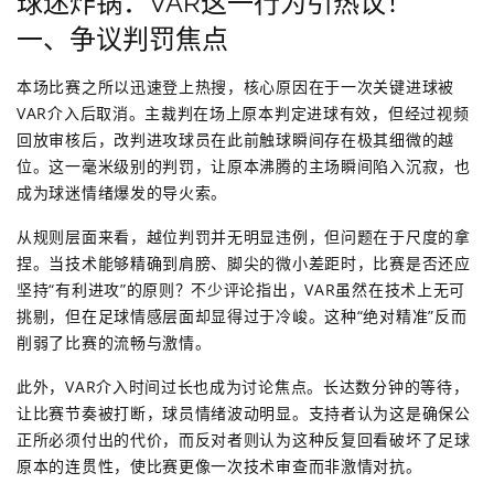
球迷炸锅：VAR这一行为引热议！
一、争议判罚焦点
本场比赛之所以迅速登上热搜，核心原因在于一次关键进球被
VAR介入后取消。主裁判在场上原本判定进球有效，但经过视频
回放审核后，改判进攻球员在此前触球瞬间存在极其细微的越
位。这一毫米级别的判罚，让原本沸腾的主场瞬间陷入沉寂，也
成为球迷情绪爆发的导火索。
从规则层面来看，越位判罚并无明显违例，但问题在于尺度的拿
捏。当技术能够精确到肩膀、脚尖的微小差距时，比赛是否还应
坚持“有利进攻”的原则？不少评论指出，VAR虽然在技术上无可
挑剔，但在足球情感层面却显得过于冷峻。这种“绝对精准”反而
削弱了比赛的流畅与激情。
此外，VAR介入时间过长也成为讨论焦点。长达数分钟的等待，
让比赛节奏被打断，球员情绪波动明显。支持者认为这是确保公
正所必须付出的代价，而反对者则认为这种反复回看破坏了足球
原本的连贯性，使比赛更像一次技术审查而非激情对抗。