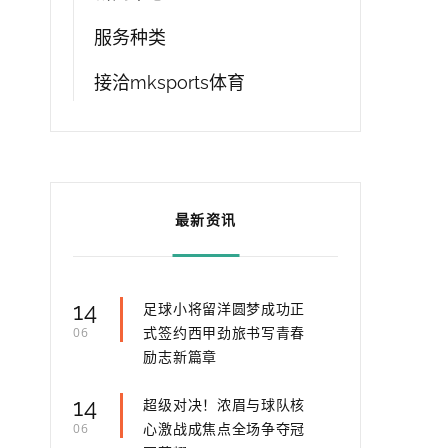
服务种类
接洽mksports体育
最新资讯
14
足球小将留洋圆梦成功正
式签约西甲劲旅书写青春
06
励志新篇章
14
超级对决！浓眉与球队核
心激战成焦点全场争夺冠
06