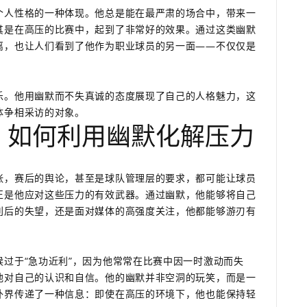
个人性格的一种体现。他总是能在最严肃的场合中，带来一
其是在高压的比赛中，起到了非常好的效果。通过这类幽默
离，也让人们看到了他作为职业球员的另一面——不仅仅是
乐。他用幽默而不失真诚的态度展现了自己的人格魅力，这
体争相采访的对象。
：如何利用幽默化解压力
张，赛后的舆论，甚至是球队管理层的要求，都可能让球员
正是他应对这些压力的有效武器。通过幽默，他能够将自己
利后的失望，还是面对媒体的高强度关注，他都能够游刃有
过于“急功近利”，因为他常常在比赛中因一时激动而失
他对自己的认识和自信。他的幽默并非空洞的玩笑，而是一
外界传递了一种信息：即使在高压的环境下，他也能保持轻