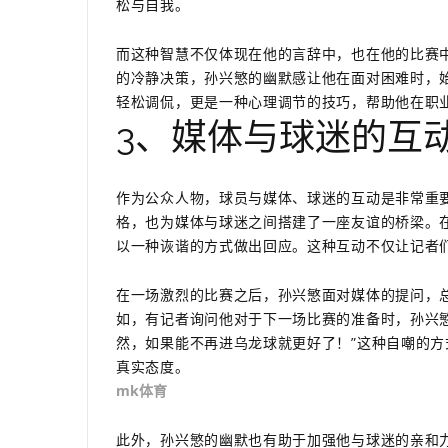
松与自我。
而这种智慧不仅体现在他的言辞中，也在他的比赛
的冷静决策，孙兴慜的幽默感让他在面对困难时，
轻松调侃，更是一种心理调节的技巧，帮助他在职
3、媒体与球迷的互
作为公众人物，球员与媒体、球迷的互动是非常重
格，也为媒体与球迷之间搭建了一座友谊的桥梁。
以一种诙谐的方式做出回应。这种互动不仅让记者
在一场激烈的比赛之后，孙兴慜面对媒体的提问，
如，有记者询问他对于下一场比赛的准备时，孙兴
然，如果能不再进乌龙球就更好了！”这种自嘲的
真实态度。
mk体育
此外，孙兴慜的幽默也有助于加强他与球迷的亲和