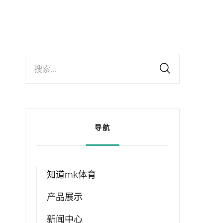
搜索...
导航
知道mk体育
产品展示
新闻中心