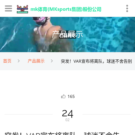
产品展示
首页
产品展示
突发！VAR宣布将离队，球迷不舍告别
165
24
02