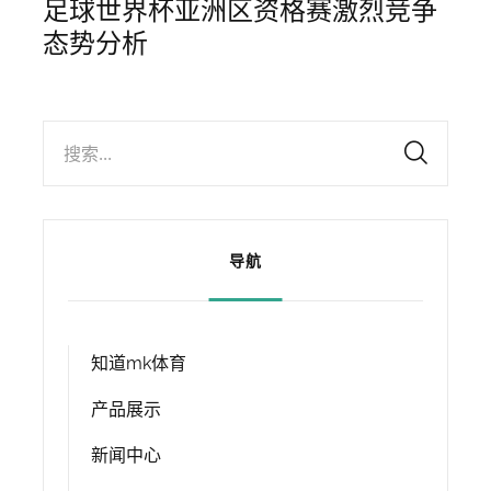
足球世界杯亚洲区资格赛激烈竞争
态势分析
搜索...
导航
知道mk体育
产品展示
新闻中心