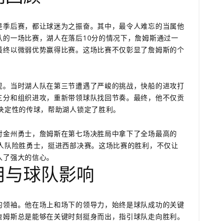
是季后赛，都让球迷为之振奋。其中，最令人难忘的当属他
队的一场比赛，湖人在落后10分的情况下，詹姆斯通过一
最终以微弱优势赢得比赛。这场比赛不仅彰显了詹姆斯的个
现。当时湖人队在第三节遭遇了严峻的挑战，快船的进攻打
三分和组织进攻，重新带领球队找回节奏。最终，他不仅贡
决定性的传球，帮助湖人锁定了胜利。
对金州勇士，詹姆斯在第七场决胜局中拿下了全场最高的
湖人队险胜勇士，挺进西部决赛。这场比赛的胜利，不仅让
入了强大的信心。
用与球队影响
的领袖。他在场上和场下的领导力，始终是球队成功的关键
詹姆斯总是能够在关键时刻挺身而出，指引球队走向胜利。