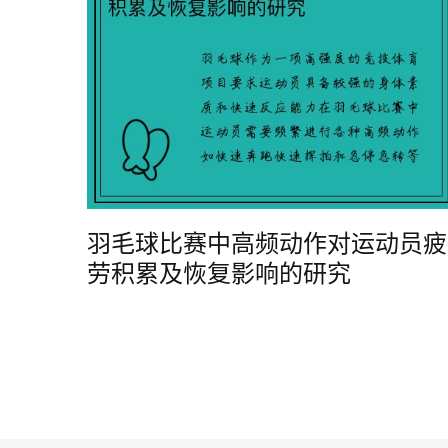
羽毛球比赛中高频动作对运动员疲
劳积累及恢复影响的研究