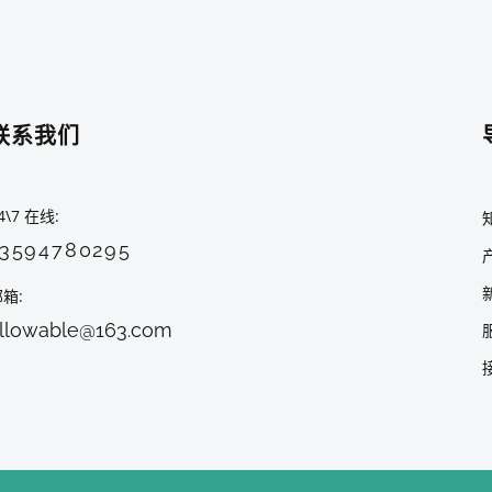
联系我们
4\7 在线
13594780295
邮箱
llowable@163.com