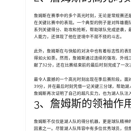
詹姆斯在赛季中的多个高光时刻，无论是常规赛还
在关键比赛中的表现。一个典型的例子是对阵雄鹿
系列关键得分、助攻和抢断，帮助球队完成逆袭，
人能力，还体现了他在逆境中不屈不挠的斗志。
此外，詹姆斯在与快船的对决中也有着标志性的表
得如火如荼。然而，詹姆斯通过连续的强攻、外线
献了32分，还在比赛结束前的最后时刻完成了一次
最令人震撼的一个高光时刻出现在季后赛阶段。面
39分，并在最后时刻凭借一记关键三分球，帮助
詹姆斯再次证明了自己的超凡实力，也为湖人队注
3、詹姆斯的领袖作
詹姆斯不仅仅是湖人队的得分机器，更是球队精神
因素之一。尽管湖人队阵容中有多位优秀球员，但