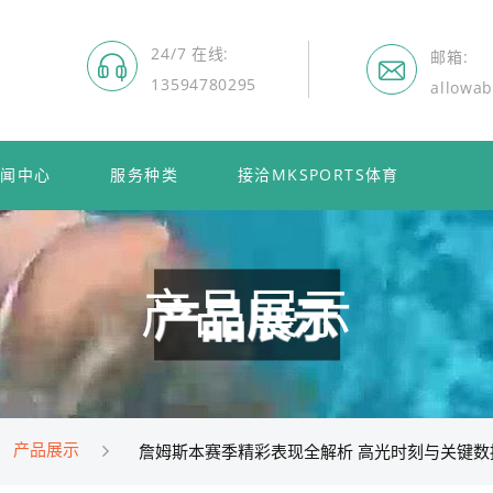
24/7 在线
邮箱
13594780295
allowa
新闻中心
服务种类
接洽MKSPORTS体育
产品展示
产品展示
詹姆斯本赛季精彩表现全解析 高光时刻与关键数