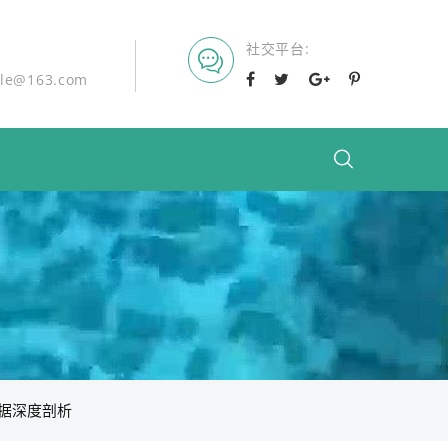
社交平台
ble@163.com
据深度剖析