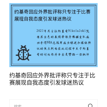
约基奇回应外界批评称只专注于比
赛展现自我态度引发球迷热议
搜索...