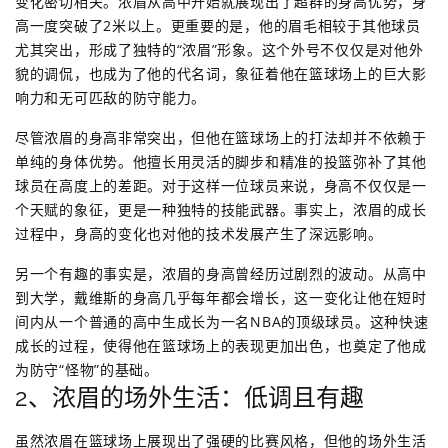
变化密切相关。浓眉从高中开始就展现出了超群的身高优势，身
高一度突破了2米以上。更重要的是，他的眉毛相较于其他球员
尤其突出，形成了独特的“浓眉”形象。这个外号不仅仅是对他外
貌的调侃，也成为了他的代名词，象征着他在篮球场上的巨大影
响力和无可匹敌的防守能力。
尽管浓眉的身高非常突出，但他在篮球场上的打法却并不依赖于
单纯的身体优势。他擅长用灵活的脚步和精准的投篮弥补了其他
球员在高度上的差距。对于这样一位球员来说，身高不仅仅是一
个天赋的象征，更是一种独特的技能武器。事实上，浓眉的成长
过程中，身高的变化也对他的技术发展产生了深远影响。
另一个有趣的事实是，浓眉的身高曾经历过剧烈的波动。从高中
到大学，戴维斯的身高几乎每年都会增长，这一变化让他在短时
间内从一个普通的高中生成长为一名NBA的顶级球员。这种快速
成长的过程，使得他在篮球场上的表现更加出色，也奠定了他成
为防守“怪物”的基础。
2、浓眉的场外生活：低调且有趣
虽然浓眉在篮球场上展现出了强硬的比赛风格，但他的场外生活