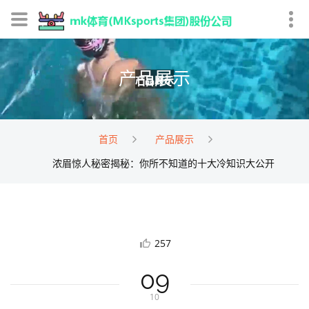
产品展示
首页
产品展示
浓眉惊人秘密揭秘：你所不知道的十大冷知识大公开
257
09
10