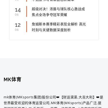
14
超级对决！浓眉与球队核心激战成
焦点全场争夺冠军荣耀
06
12
詹姆斯本赛季精彩表现全解析 高光
时刻与关键数据深度剖析
06
MK体育
mk体育(MKsports集团)股份公司👑【财运滚滚,大吉大利】👑是
世界最受欢迎的体育运营公司,MK体育(MKsports)产品广泛,提