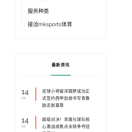
服务种类
接洽mksports体育
最新资讯
14
足球小将留洋圆梦成功正
式签约西甲劲旅书写青春
06
励志新篇章
14
超级对决！浓眉与球队核
心激战成焦点全场争夺冠
06