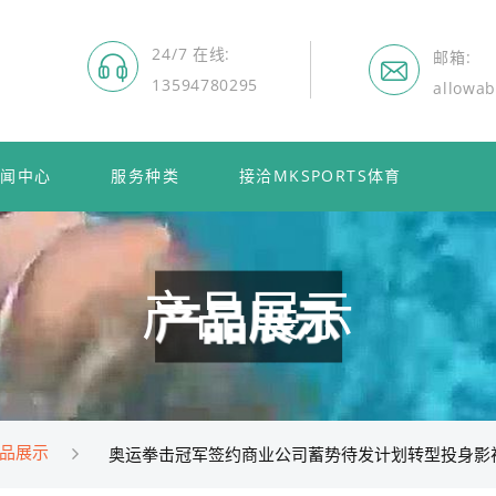
24/7 在线
邮箱
13594780295
allowa
新闻中心
服务种类
接洽MKSPORTS体育
产品展示
品展示
奥运拳击冠军签约商业公司蓄势待发计划转型投身影