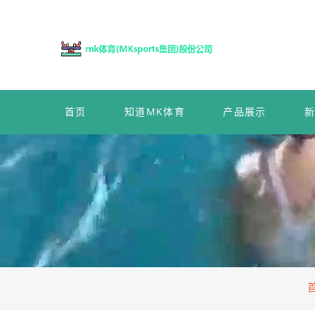
首页
知道MK体育
产品展示