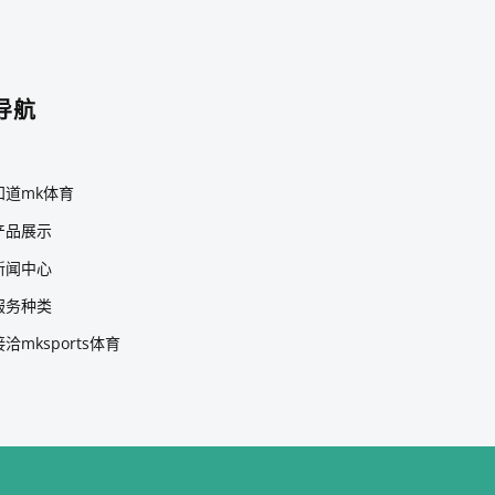
导航
知道mk体育
产品展示
新闻中心
服务种类
接洽mksports体育