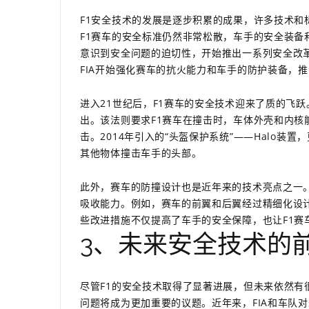
F1安全技术的发展是逐步积累的成果，许多技术和
F1赛车的安全标准仍然非常松散，车手的安全装备
意识到安全问题的迫切性，开始推出一系列安全改革
FIA开始强化赛车的抗火能力和车手的防护装备，
进入21世纪后，F1赛车的安全技术迎来了质的飞
出。该法则要求F1赛车在撞击时，车体外壳和内
击。2014年引入的“头盔保护系统”——Halo
其他物体撞击车手的头部。
此外，赛车的防撞设计也是近年来的技术亮点之一
吸收能力。例如，赛车的前翼和后翼经过精细化设
些改进措施不仅提高了车手的安全保障，也让F1赛
3、未来安全技术的
尽管F1的安全技术取得了显著进展，但未来依然
问题将成为更加重要的议题。近年来，FIA和车队