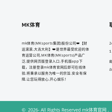
MK体育
mk体育(MKsports集团)股份公司👑【财
2
运滚滚,大吉大利】👑是世界最受欢迎的体
育运营公司,MK体育(MKsports)产品广
泛,提供网页版登录入口,手机版app下
载，注册登录mk体育官网后即可在线体
a
验,将秉承以服务为唯一的宗旨,安全有保
障,让您玩得放心,开心娱乐！
©
2026
- All Rights Reserved
mk体育官网
.