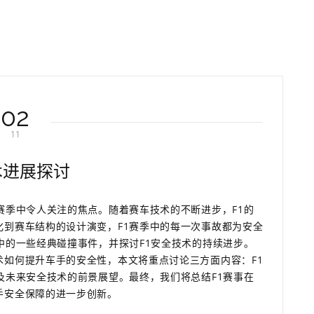
02
11
术进展探讨
赛季中令人关注的焦点。随着赛车技术的不断进步，F1的
化到赛车结构的设计演变，F1赛季中的每一次事故都为安全
中的一些经典碰撞事件，并探讨F1安全技术的持续进步。
术如何提升车手的安全性，本文将重点讨论三方面内容：F1
及未来安全技术的前景展望。最终，我们将总结F1赛事在
手安全保障的进一步创新。