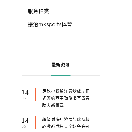
服务种类
接洽mksports体育
最新资讯
14
足球小将留洋圆梦成功正
式签约西甲劲旅书写青春
06
励志新篇章
14
超级对决！浓眉与球队核
心激战成焦点全场争夺冠
06