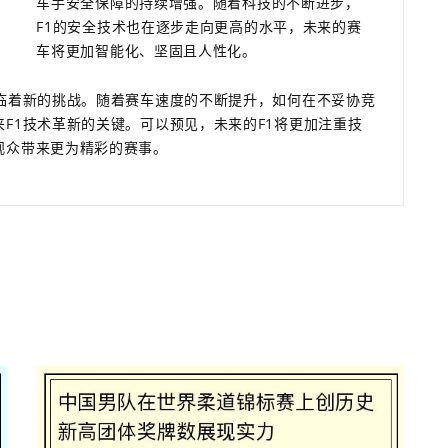
车手安全保障的持续增强。随着科技的不断进步，
F1的安全技术也在逐步走向更高的水平，未来的赛
车将更加智能化、坚固且人性化。
面临着新的挑战。随着赛车速度的不断提升，如何在不妥协竞
F1技术革新的关键。可以预见，未来的F1将更加注重技
观众带来更为精彩的赛事。