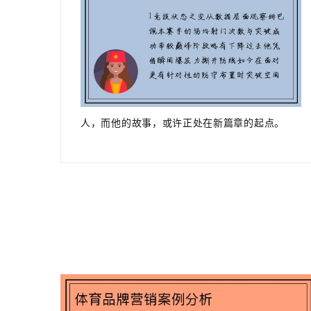
人，而他的故事，或许正处在新篇章的起点。