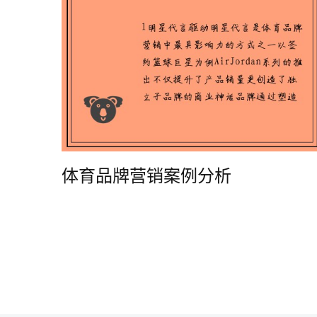
体育品牌营销案例分析