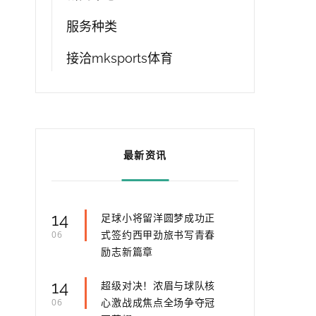
服务种类
接洽mksports体育
最新资讯
14
足球小将留洋圆梦成功正
式签约西甲劲旅书写青春
06
励志新篇章
14
超级对决！浓眉与球队核
心激战成焦点全场争夺冠
06