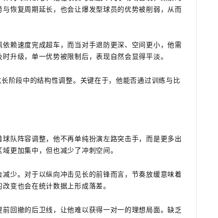
劳与恢复周期延长，也会让爆发型球员的优势被削弱，从而
佩依赖速度完成超车，而当对手退防更深、空间更小，他需
及时升级，单一优势被限制后，表现自然会显得平淡。
成长阶段中的结构性调整。关键在于，他能否通过训练与比
。
着球队阵容调整，他不再单纯扮演左路突击手，而是更多出
区域更加集中，但也减少了冲刺空间。
会减少。对于以纵向冲击见长的前锋而言，节奏放缓意味着
的改变也会在统计数据上形成落差。
提前回撤的后卫线，让他难以获得一对一的理想局面。缺乏