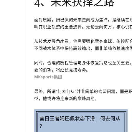
4、未来抉择之路
面对质疑，姆巴佩的未来走向成为焦点。是继续在
响其职业轨迹的重要选择。无论去向何方，核心仍
从技术发展角度看，他需要强化背身拿球、传控配
不同战术体系中保持高效输出，而非单纯依赖速度
同时，合理的赛程管理与身体恢复策略也至关重要
要的消耗，将延长竞技寿命。
MKsports集团
最终，所谓“何去何从”并非简单的去留问题，而是
型，他或许将迎来新的巅峰周期。