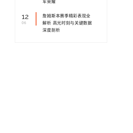
军荣耀
12
詹姆斯本赛季精彩表现全
解析 高光时刻与关键数据
06
深度剖析