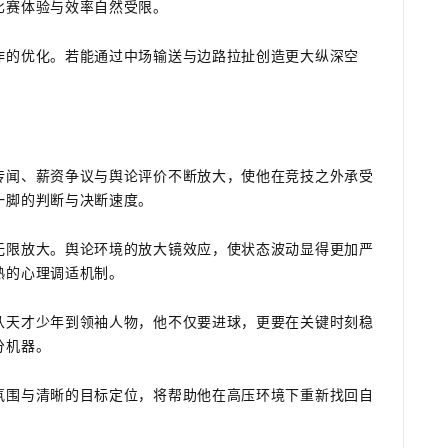
比赛体验与效率自然受限。
作的优化。若能通过中场输送与边路拉扯创造更大纵深空
传闻、薪资争议与舆论评价不断放大，使他在竞技之外承受
一脚的判断与决断速度。
无限放大。舆论环境的放大镜效应，使状态波动显得更加严
熟的心理调适机制。
从天才少年到领袖人物，他不仅要进球，更要在关键时刻稳
分机器。
氛围与清晰的目标定位，将帮助他在高压环境下重新找回自