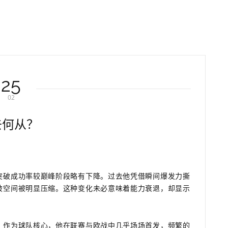
25
02
去何从？
突破成功率较巅峰阶段略有下降。过去他凭借瞬间爆发力撕
破空间被明显压缩。这种变化未必意味着能力衰退，却显示
。
。作为球队核心，他在联赛与欧战中几乎场场首发，频繁的