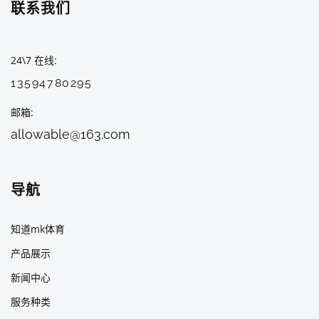
联系我们
24\7 在线
13594780295
邮箱
allowable@163.com
导航
知道mk体育
产品展示
新闻中心
服务种类