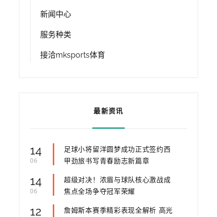
新闻中心
服务种类
接洽mksports体育
最新资讯
14
足球小将留洋圆梦成功正式签约西
甲劲旅书写青春励志新篇章
06
14
超级对决！浓眉与球队核心激战成
焦点全场争夺冠军荣耀
06
12
詹姆斯本赛季精彩表现全解析 高光